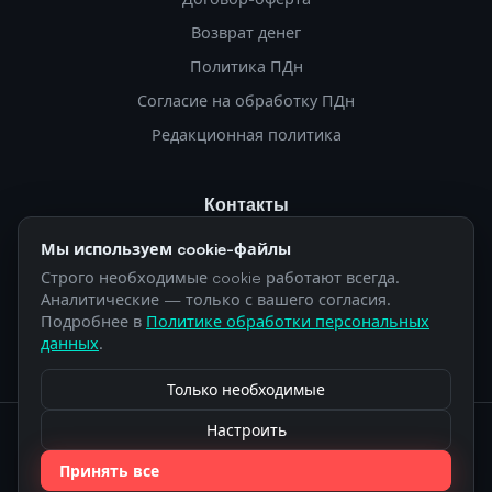
Возврат денег
Политика ПДн
Согласие на обработку ПДн
Редакционная политика
Контакты
Telegram: @openclawinstallru_bot
Мы используем cookie-файлы
Строго необходимые cookie работают всегда.
info@openclawinstall.ru
Аналитические — только с вашего согласия.
legal@openclawinstall.ru
Подробнее в
Политике обработки персональных
данных
.
Москва, Каширское шоссе, 43к2
Только необходимые
Настроить
ИП Мочалов Дмитрий Андреевич · ИНН 503113454653 ·
ОГРНИП 315503100006847 · АУСН «доходы»
Принять все
openclawinstall.ru · 2025-2026