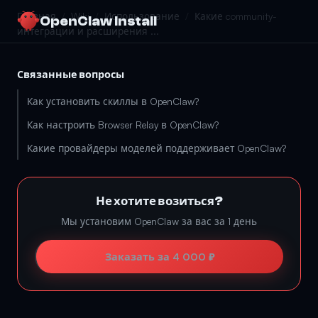
Главная
/
Wiki
/
Использование
/
Какие community-
OpenClaw Install
интеграции и расширения ...
Связанные вопросы
Как установить скиллы в OpenClaw?
Как настроить Browser Relay в OpenClaw?
Какие провайдеры моделей поддерживает OpenClaw?
Не хотите возиться?
Мы установим OpenClaw за вас за 1 день
Заказать за 4 000 ₽