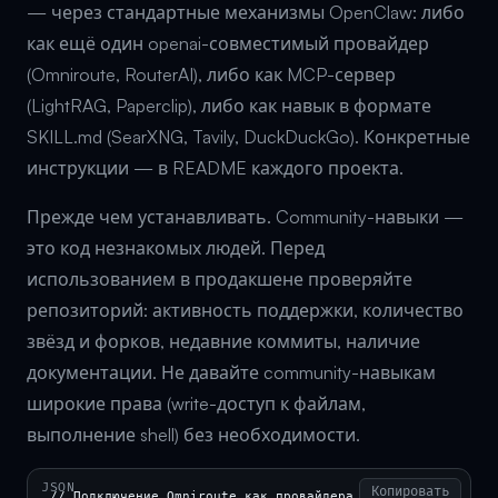
— через стандартные механизмы OpenClaw: либо
как ещё один openai-совместимый провайдер
(Omniroute, RouterAI), либо как MCP-сервер
(LightRAG, Paperclip), либо как навык в формате
SKILL.md (SearXNG, Tavily, DuckDuckGo). Конкретные
инструкции — в README каждого проекта.
Прежде чем устанавливать. Community-навыки —
это код незнакомых людей. Перед
использованием в продакшене проверяйте
репозиторий: активность поддержки, количество
звёзд и форков, недавние коммиты, наличие
документации. Не давайте community-навыкам
широкие права (write-доступ к файлам,
выполнение shell) без необходимости.
JSON
Копировать
// Подключение Omniroute как провайдера
