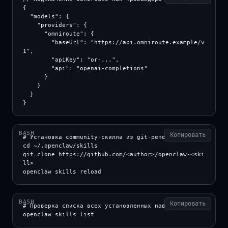
{

  "models": {

    "providers": {

      "omniroute": {

        "baseUrl": "https://api.omniroute.example/v
1",

        "apiKey": "or-...",

        "api": "openai-completions"

      }

    }

  }

}
BASH
Копировать
# Установка community-скилла из git-репозитория

cd ~/.openclaw/skills

git clone https://github.com/<author>/openclaw-<ski
ll>

openclaw skills reload
BASH
Копировать
# Проверка списка всех установленных навыков

openclaw skills list