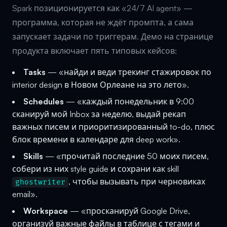
Spark позиционируется как «24/7 AI agent» —
программа, которая не ждёт промпта, а сама
запускает задачи по триггерам. Демо на странице
продукта включает пять типовых кейсов:
Tasks
— «найди и веди трекинг стажировок по
interior design в Новом Орлеане на это лето».
Schedules
— «каждый понедельник в 9:00
сканируй мой Inbox за неделю, выдай рекап
важных писем и приоритизированный to-do, плюс
блок времени в календаре для deep work».
Skills
— «прочитай последние 50 моих писем,
собери из них style guide и сохрани как skill
, чтобы вызывать при черновиках
ghostwriter
email».
Workspace
— «просканируй Google Drive,
организуй важные файлы в таблице с тегами и