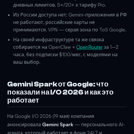
дневных лимитов, 5×/20× к тарифу Pro.
Из России доступа нет: Gemini-приложения в РФ
не работают, российские карты не
принимаются. VPN — серая зона по ToS Google.
На своей инфраструктуре та же связка
собирается на OpenClaw +
OpenRouter
за 1–2
часа, без подписки $100/мес, с моделями на
ваш выбор.
Gemini Spark от Google: что
показали на I/O 2026 и как это
работает
На Google I/O 2026 (19 мая) компания
анонсировала
Gemini Spark
— персонального AI-
агента, который работает в фоне 24/7 и