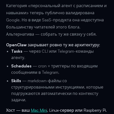
Категория «персональный агент с расписанием и
навыками» теперь публично валидирована
Google. Но в виде SaaS-продукта она недоступна
большинству читателей этого блога.
Альтернатива — собрать ту же связку у себя.
OpenClaw
закрывает ровно ту же архитектуру:
Tasks
— через CLI или Telegram-команды
агенту.
Schedules
— cron + триггеры по входящим
сообщениям в Telegram.
Skills
— markdown-файлы со
структурированными инструкциями, которые
подгружаются автоматически по контексту
задачи.
Хост — ваш
Mac Mini
, Linux-сервер или Raspberry Pi.