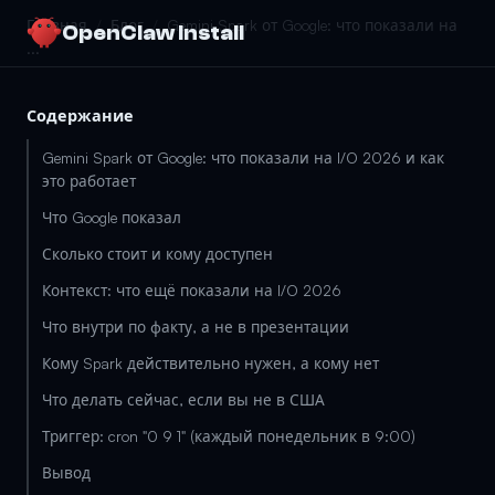
Главная
/
Блог
/
Gemini Spark от Google: что показали на
OpenClaw Install
...
Содержание
Gemini Spark от Google: что показали на I/O 2026 и как
это работает
Что Google показал
Сколько стоит и кому доступен
Контекст: что ещё показали на I/O 2026
Что внутри по факту, а не в презентации
Кому Spark действительно нужен, а кому нет
Что делать сейчас, если вы не в США
Триггер: cron "0 9 1" (каждый понедельник в 9:00)
Вывод