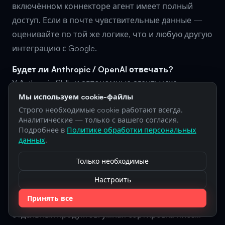
включённом коннекторе агент имеет полный
доступ. Если в почте чувствительные данные —
оценивайте по той же логике, что и любую другую
интеграцию с Google.
Будет ли Anthropic / OpenAI отвечать?
У Anthropic Skills и автономные агенты уже
работают через Claude Code и API. У OpenAI —
Мы используем cookie-файлы
Строго необходимые cookie работают всегда.
Operator и Agent Mode. Категория «персональный
Аналитические — только с вашего согласия.
агент в фоне» уже сформирована, Spark — это её
Подробнее в
Политике обработки персональных
упаковка для массового потребителя Google
данных
.
Workspace, а не открытие нового рынка.
Только необходимые
Чем Spark отличается от AI Inbox и Daily Brief,
Настроить
которые Google анонсировал в тот же день?
Принять все
AI Inbox и Daily Brief — это AI-функции внутри
отдельных продуктов: умная сортировка писем